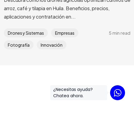
Versión PDF
arroz, café y tilapia en Huila. Beneficios, precios,
aplicaciones y contratación en...
Offline
5 min read
Drones y Sistemas
Empresas
¡Vamos!
Fotografía
Innovación
¿Necesitas ayuda?
©2025 LinkRock, All Rights Reserved.
Chatea ahora.
Power by LinkRock.