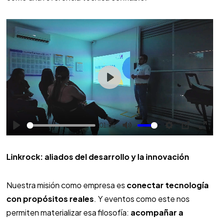
P
l
a
01:56
y
Linkrock: aliados del desarrollo y la innovación
Nuestra misión como empresa es
conectar tecnología
con propósitos reales
. Y eventos como este nos
permiten materializar esa filosofía:
acompañar a