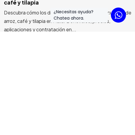
café y tilapia
¿Necesitas ayuda?
Descubra cómo los drones agrícolas optimizan cultivos de
©2025 LinkRock, All Rights Reserved.
Chatea ahora.
Power by LinkRock.
arroz, café y tilapia en Huila. Beneficios, precios,
aplicaciones y contratación en...
5 min read
Drones y Sistemas
Empresas
Fotografía
Innovación