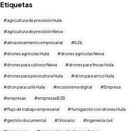
Etiquetas
agricultura de precisión Huila
agricultura de precisión Neiva
almacenamiento empresarial
b2b
drones agrícolas Huila
drones agrícolas Neiva
drones para cultivos Neiva
drones para fincas Huila
drones para piscicultura Huila
dron para arroz Huila
dron para café Huila
ecosistema digital
Empresa
empresas
empresasB2B
Versión PDF
flujo de trabajo empresarial
fumigación con drones Huila
Offline
gestión documental
Glosario
ingeniería civil