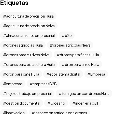
Etiquetas
agricultura de precisión Huila
agricultura de precisión Neiva
almacenamiento empresarial
b2b
drones agrícolas Huila
drones agrícolas Neiva
drones para cultivos Neiva
drones para fincas Huila
drones para piscicultura Huila
dron para arroz Huila
dron para café Huila
ecosistema digital
Empresa
empresas
empresasB2B
Versión PDF
flujo de trabajo empresarial
fumigación con drones Huila
Offline
gestión documental
Glosario
ingeniería civil
innovacion
inspección agrícola con drones