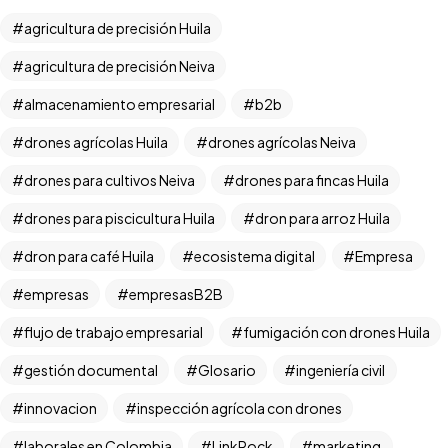
agricultura de precisión Huila
agricultura de precisión Neiva
almacenamiento empresarial
b2b
drones agrícolas Huila
drones agrícolas Neiva
drones para cultivos Neiva
drones para fincas Huila
drones para piscicultura Huila
dron para arroz Huila
dron para café Huila
ecosistema digital
Empresa
empresas
empresasB2B
Versión PDF
flujo de trabajo empresarial
fumigación con drones Huila
Offline
gestión documental
Glosario
ingeniería civil
innovacion
inspección agrícola con drones
¡Vamos!
laborales en Colombia
LinkRock
marketing